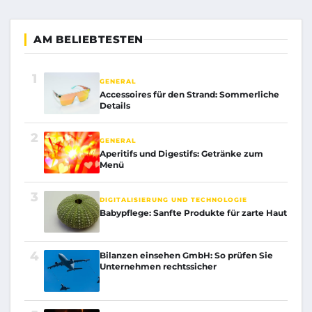
AM BELIEBTESTEN
1
GENERAL
Accessoires für den Strand: Sommerliche
Details
2
GENERAL
Aperitifs und Digestifs: Getränke zum
Menü
3
DIGITALISIERUNG UND TECHNOLOGIE
Babypflege: Sanfte Produkte für zarte Haut
4
Bilanzen einsehen GmbH: So prüfen Sie
Unternehmen rechtssicher