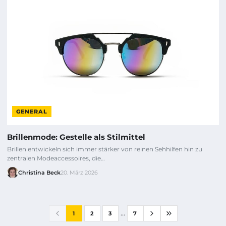
GENERAL
Brillenmode: Gestelle als Stilmittel
Brillen entwickeln sich immer stärker von reinen Sehhilfen hin zu
zentralen Modeaccessoires, die…
Christina Beck
20. März 2026
...
1
2
3
7