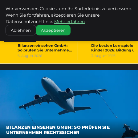
KIRCHE ERBACH DONAU
Wir verwenden Cookies, um Ihr Surferlebnis zu verbessern.
Wenn Sie fortfahren, akzeptieren Sie unsere
Datenschutzrichtlinie.
Mehr erfahren
Ablehnen
Akzeptieren
TRENDS
Bilanzen einsehen GmbH:
Die besten Lernspiele fü
1
2
So prüfen Sie Unternehmen
Kinder 2026: Bildung un
rechtssicher
Spaß vereint
6. August 2026
3. August 2026
BILANZEN EINSEHEN GMBH: SO PRÜFEN SIE
UNTERNEHMEN RECHTSSICHER