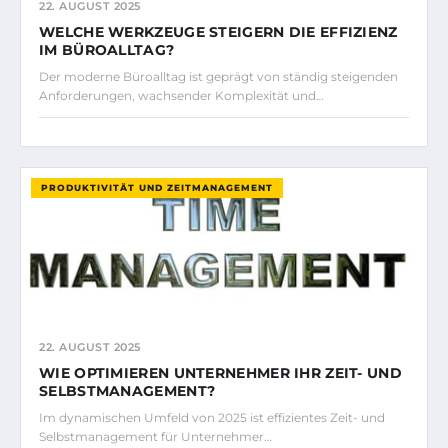
22. AUGUST 2025
WELCHE WERKZEUGE STEIGERN DIE EFFIZIENZ
IM BÜROALLTAG?
Der moderne Büroalltag ist geprägt von ständig steigenden
Anforderungen, wachsender Komplexität und…
PRODUKTIVITÄT UND ZEITMANAGEMENT
22. AUGUST 2025
WIE OPTIMIEREN UNTERNEHMER IHR ZEIT- UND
SELBSTMANAGEMENT?
Im dynamischen Umfeld von 2025 ist effizientes Zeit- und
Selbstmanagement für Unternehmer…