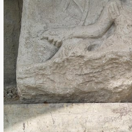
WIE KÖNNEN SICH UNTERNEHM
In einer Ära, die von ständigem Wandel geprägt ist, 
16. AUGUST 2025
CHRISTINA BECK
•