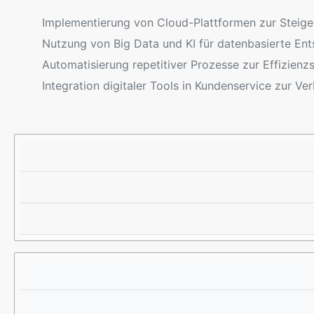
Implementierung von Cloud-Plattformen zur Steigeru
Nutzung von Big Data und KI für datenbasierte En
Automatisierung repetitiver Prozesse zur Effizienz
Integration digitaler Tools in Kundenservice zur V
T
U
B
E
N
E
C
T
I
H
E
S
N
R
P
O
N
I
L
E
E
O
H
L
G
M
U
I
E
N
E
N
T
S
E
N
R
U
N
T
E
Z
H
E
M