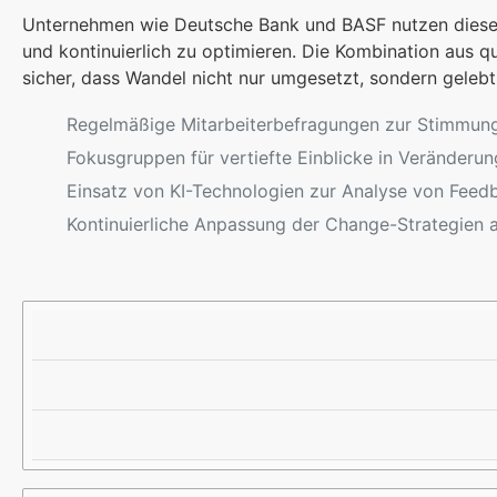
Unternehmen wie Deutsche Bank und BASF nutzen diese d
und kontinuierlich zu optimieren. Die Kombination aus q
sicher, dass Wandel nicht nur umgesetzt, sondern gelebt
Regelmäßige Mitarbeiterbefragungen zur Stimmun
Fokusgruppen für vertiefte Einblicke in Veränderu
Einsatz von KI-Technologien zur Analyse von Feed
Kontinuierliche Anpassung der Change-Strategien
M
Z
B
E
I
E
S
E
I
S
L
S
M
P
E
I
T
E
H
L
O
U
D
N
E
T
E