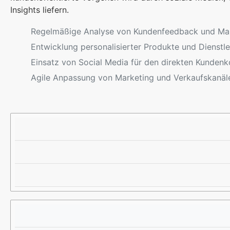
Insights liefern.
Regelmäßige Analyse von Kundenfeedback und Ma
Entwicklung personalisierter Produkte und Dienstl
Einsatz von Social Media für den direkten Kundenk
Agile Anpassung von Marketing und Verkaufskanäl
U
S
E
N
T
R
T
R
G
E
A
E
R
T
B
N
E
N
E
G
I
H
I
S
M
E
E
Z
N
U
R
A
N
P