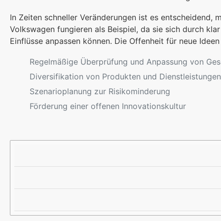
In Zeiten schneller Veränderungen ist es entscheidend,
Volkswagen fungieren als Beispiel, da sie sich durch klar
Einflüsse anpassen können. Die Offenheit für neue Ideen 
Regelmäßige Überprüfung und Anpassung von Gesc
Diversifikation von Produkten und Dienstleistungen
Szenarioplanung zur Risikominderung
Förderung einer offenen Innovationskultur
S
V
B
T
O
E
R
R
I
A
T
S
T
E
P
E
I
I
G
L
E
I
L
E
U
E
N
L
T