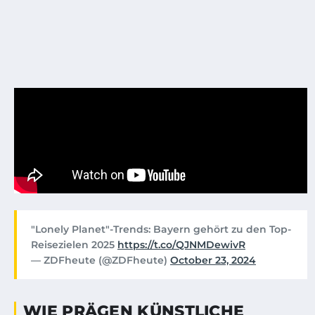
"Lonely Planet"-Trends: Bayern gehört zu den Top-
Reisezielen 2025
https://t.co/QJNMDewivR
— ZDFheute (@ZDFheute)
October 23, 2024
WIE PRÄGEN KÜNSTLICHE