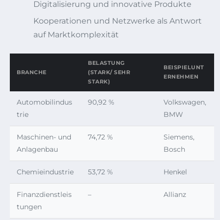
Digitalisierung und innovative Produkte
Kooperationen und Netzwerke als Antwort
auf Marktkomplexität
BELASTUNG
BEISPIELUNT
BRANCHE
(STARK/ SEHR
ERNEHMEN
STARK)
Automobilindus
90,92 %
Volkswagen,
trie
BMW
Maschinen- und
74,72 %
Siemens,
Anlagenbau
Bosch
Chemieindustrie
53,72 %
Henkel
Finanzdienstleis
–
Allianz
tungen