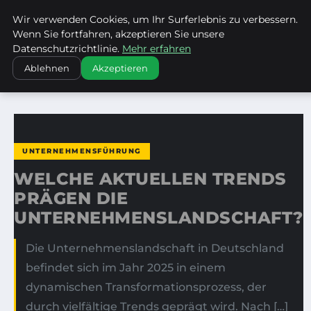
Wir verwenden Cookies, um Ihr Surferlebnis zu verbessern.
KIRCHE ERBACH DONAU
Wenn Sie fortfahren, akzeptieren Sie unsere
Datenschutzrichtlinie.
Mehr erfahren
STARTSEITE
UNTERNEHMENSFÜHRUNG
Ablehnen
Akzeptieren
WELCHE AKTUELLEN TRENDS PRÄGEN DIE…
UNTERNEHMENSFÜHRUNG
WELCHE AKTUELLEN TRENDS
PRÄGEN DIE
UNTERNEHMENSLANDSCHAFT?
Die Unternehmenslandschaft in Deutschland
befindet sich im Jahr 2025 in einem
dynamischen Transformationsprozess, der
durch vielfältige Trends geprägt wird. Nach […]