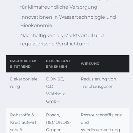
für klimafreundliche Versorgung
Innovationen in Wassertechnologie und
Bioökonomie
Nachhaltigkeit als Marktvorteil und
regulatorische Verpflichtung
NACHHALTIGK
BEISPIELUNT
WIRKUNG
EITSTREND
ERNEHMEN
Dekarbonisie
E.ON SE,
Reduzierung von
rung
C.D.
Treibhausgasen
Wälzholz
GmbH
Rohstoffe &
Bosch,
Ressourceneffizienz
Kreislaufwirt
REMONDIS-
und
schaft
Gruppe
Wiederverwertung