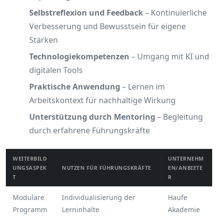
Selbstreflexion und Feedback
– Kontinuierliche
Verbesserung und Bewusstsein für eigene
Stärken
Technologiekompetenzen
– Umgang mit KI und
digitalen Tools
Praktische Anwendung
– Lernen im
Arbeitskontext für nachhaltige Wirkung
Unterstützung durch Mentoring
– Begleitung
durch erfahrene Führungskräfte
WEITERBILD
UNTERNEHM
UNGSASPEK
NUTZEN FÜR FÜHRUNGSKRÄFTE
EN/ANBIETE
T
R
Modulare
Individualisierung der
Haufe
Programm
Lerninhalte
Akademie