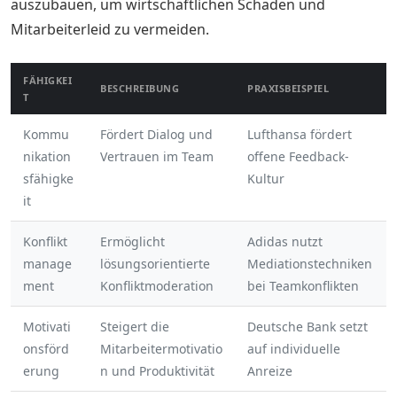
auszubauen, um wirtschaftlichen Schaden und
Mitarbeiterleid zu vermeiden.
FÄHIGKEI
BESCHREIBUNG
PRAXISBEISPIEL
T
Kommu
Fördert Dialog und
Lufthansa fördert
nikation
Vertrauen im Team
offene Feedback-
sfähigke
Kultur
it
Konflikt
Ermöglicht
Adidas nutzt
manage
lösungsorientierte
Mediationstechniken
ment
Konfliktmoderation
bei Teamkonflikten
Motivati
Steigert die
Deutsche Bank setzt
onsförd
Mitarbeitermotivatio
auf individuelle
erung
n und Produktivität
Anreize