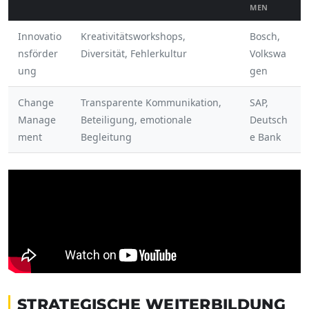
MEN
Innovatio
Kreativitätsworkshops,
Bosch,
nsförder
Diversität, Fehlerkultur
Volkswa
ung
gen
Change
Transparente Kommunikation,
SAP,
Manage
Beteiligung, emotionale
Deutsch
ment
Begleitung
e Bank
STRATEGISCHE WEITERBILDUNG