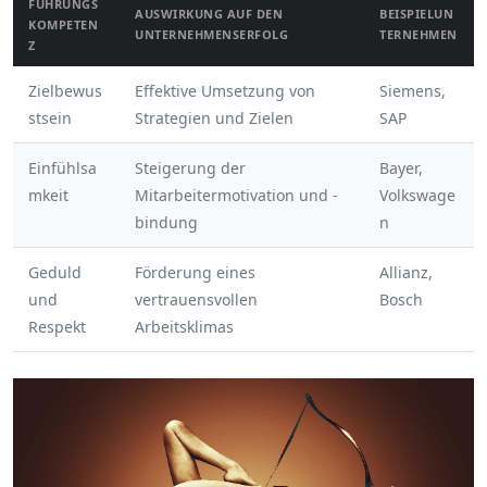
FÜHRUNGS
AUSWIRKUNG AUF DEN
BEISPIELUN
KOMPETEN
UNTERNEHMENSERFOLG
TERNEHMEN
Z
Zielbewus
Effektive Umsetzung von
Siemens,
stsein
Strategien und Zielen
SAP
Einfühlsa
Steigerung der
Bayer,
mkeit
Mitarbeitermotivation und -
Volkswage
bindung
n
Geduld
Förderung eines
Allianz,
und
vertrauensvollen
Bosch
Respekt
Arbeitsklimas