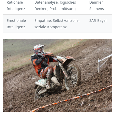
Rationale
Datenanalyse, logisches
Daimler,
Intelligenz
Denken, Problemlösung
Siemens
Emotionale
Empathie, Selbstkontrolle,
SAP, Bayer
Intelligenz
soziale Kompetenz