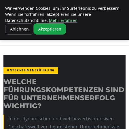
Wir verwenden Cookies, um Ihr Surferlebnis zu verbessern.
KIRCHE ERBACH DONAU
Wenn Sie fortfahren, akzeptieren Sie unsere
Datenschutzrichtlinie.
Mehr erfahren
STARTSEITE
UNTERNEHMENSFÜHRUNG
Ablehnen
Akzeptieren
WELCHE FÜHRUNGSKOMPETENZEN SIND FÜR
UNTERNEHMENSERFOLG…
UNTERNEHMENSFÜHRUNG
WELCHE
FÜHRUNGSKOMPETENZEN SIND
FÜR UNTERNEHMENSERFOLG
WICHTIG?
In der dynamischen und wettbewerbsintensiven
Geschäftswelt von heute stehen Unternehmen wie