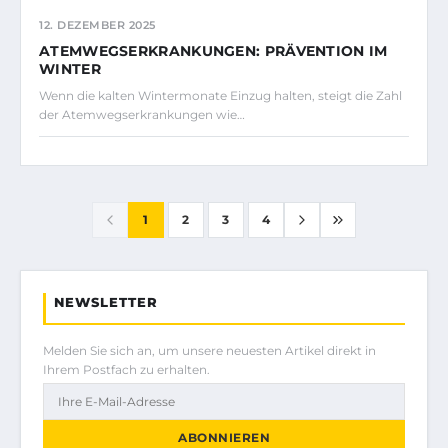
12. DEZEMBER 2025
ATEMWEGSERKRANKUNGEN: PRÄVENTION IM
WINTER
Wenn die kalten Wintermonate Einzug halten, steigt die Zahl
der Atemwegserkrankungen wie…
1
2
3
4
NEWSLETTER
Melden Sie sich an, um unsere neuesten Artikel direkt in
Ihrem Postfach zu erhalten.
ABONNIEREN