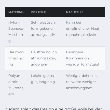
MATERIAL
VORTEILE
NACHTEILE
Nylon-
Sehr elastisch,
Kann bei
Spandex-
formgebend,
empfindlicher Haut
Mischun
atmungsaktiv
manchmal reizen
g
Baumwo
Hautfreundlich,
Geringere
llmischu
atmungsaktiv,
Kompression,
ng
angenehm
weniger formstabil
Polyami
Leicht, gleitet
Weniger dehnbar,
d mit
gut, langlebig
teilweise weniger
Mikrofas
anschmiegsam
ern
Zudem spielt das Design eine große Rolle bei der