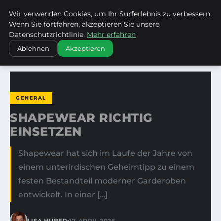
Wir verwenden Cookies, um Ihr Surferlebnis zu verbessern.
KIRCHE ERBACH DONAU
Wenn Sie fortfahren, akzeptieren Sie unsere
Datenschutzrichtlinie.
Mehr erfahren
STARTSEITE
GENERAL
SHAPEWEAR RICHTIG EINSETZEN
Ablehnen
Akzeptieren
GENERAL
SHAPEWEAR RICHTIG
EINSETZEN
Shapewear hat sich im Laufe der Jahre von
einem unterirdischen Geheimtipp zu einem
festen Bestandteil moderner Garderoben
entwickelt. In einer […]
•
LISA HUBER
17. APRIL 2026