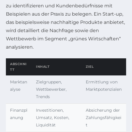
zu identifizieren und Kundenbedürfnisse mit
Beispielen aus der Praxis zu belegen. Ein Start-up,
das beispielsweise nachhaltige Produkte anbietet,
wird detailliert die Nachfrage sowie den
Wettbewerb im Segment „grünes Wirtschaften“
analysieren.
ABSCHNI
INHALT
ZIEL
TT
Marktan
Zielgruppen,
Ermittlung von
alyse
Wettbewerber,
Marktpotenzialen
Trends
Finanzpl
Investitionen,
Absicherung der
anung
Umsatz, Kosten,
Zahlungsfähigkei
Liquidität
t