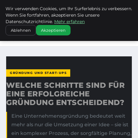
Wir verwenden Cookies, um Ihr Surferlebnis zu verbessern.
KIRCHE ERBACH DONAU
Wenn Sie fortfahren, akzeptieren Sie unsere
Datenschutzrichtlinie.
Mehr erfahren
STARTSEITE
GRÜNDUNG UND START-UPS
Ablehnen
Akzeptieren
WELCHE SCHRITTE SIND FÜR EINE ERFOLGREICHE
GRÜNDUNG…
GRÜNDUNG UND START-UPS
WELCHE SCHRITTE SIND FÜR
EINE ERFOLGREICHE
GRÜNDUNG ENTSCHEIDEND?
Eine Unternehmensgründung bedeutet weit
mehr als nur die Umsetzung einer Idee – sie ist
ein komplexer Prozess, der sorgfältige Planung,