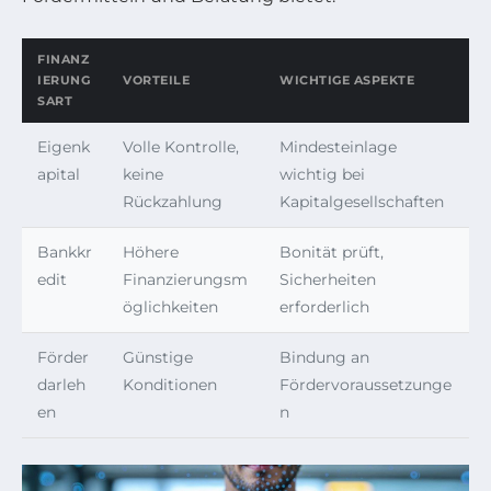
FINANZ
IERUNG
VORTEILE
WICHTIGE ASPEKTE
SART
Eigenk
Volle Kontrolle,
Mindesteinlage
apital
keine
wichtig bei
Rückzahlung
Kapitalgesellschaften
Bankkr
Höhere
Bonität prüft,
edit
Finanzierungsm
Sicherheiten
öglichkeiten
erforderlich
Förder
Günstige
Bindung an
darleh
Konditionen
Fördervoraussetzunge
en
n