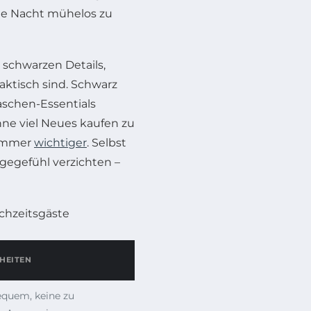
ie Nacht mühelos zu
t schwarzen Details,
aktisch sind. Schwarz
aschen-Essentials
ohne viel Neues kaufen zu
 immer
wichtiger
. Selbst
gegefühl verzichten –
chzeitsgäste
HEITEN
equem, keine zu