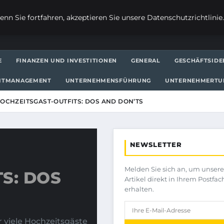
nn Sie fortfahren, akzeptieren Sie unsere Datenschutzrichtlinie
E
FINANZEN UND INVESTITIONEN
GENERAL
GESCHÄFTSIDE
EITMANAGEMENT
UNTERNEHMENSFÜHRUNG
UNTERNEHMERT
OCHZEITSGAST-OUTFITS: DOS AND DON’TS
NEWSLETTER
Melden Sie sich an, um unser
S: DOS
Artikel direkt in Ihrem Postfac
erhalten.
r viele Hochzeitsgäste