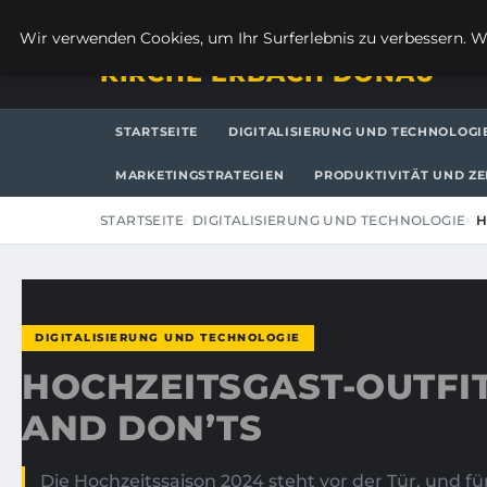
SAMSTAG, 8. AUGUST 2026
Wir verwenden Cookies, um Ihr Surferlebnis zu verbessern. We
KIRCHE ERBACH DONAU
STARTSEITE
DIGITALISIERUNG UND TECHNOLOGI
MARKETINGSTRATEGIEN
PRODUKTIVITÄT UND Z
STARTSEITE
DIGITALISIERUNG UND TECHNOLOGIE
H
DIGITALISIERUNG UND TECHNOLOGIE
HOCHZEITSGAST-OUTFIT
AND DON’TS
Die Hochzeitssaison 2024 steht vor der Tür, und fü