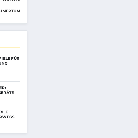
HMERTUM
PIELE FÜR
DUNG
ER:
GERÄTE
BILE
ERWEGS