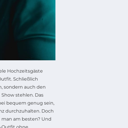
iele Hochzeitsgäste
fit. Schließlich
en, sondern auch den
 Show stehlen. Das
dabei bequem genug sein,
nz durchzuhalten. Doch
gt man am besten? Und
-Outfit ohne