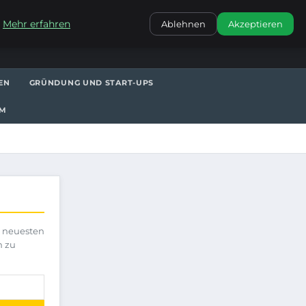
KONTAKT
.
Mehr erfahren
Ablehnen
Akzeptieren
EN
GRÜNDUNG UND START-UPS
UM
e neuesten
h zu