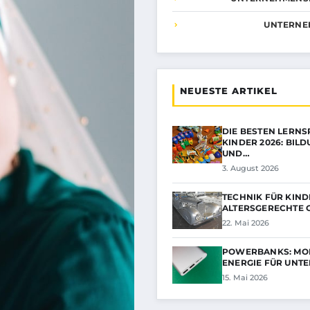
UNTERNE
NEUESTE ARTIKEL
DIE BESTEN LERNS
KINDER 2026: BIL
UND…
3. August 2026
TECHNIK FÜR KIND
ALTERSGERECHTE 
22. Mai 2026
POWERBANKS: MO
ENERGIE FÜR UNT
15. Mai 2026