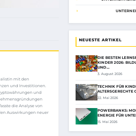
UNTERNE
NEUESTE ARTIKEL
DIE BESTEN LERNS
KINDER 2026: BIL
UND…
3. August 2026
alistin mit den
nzen und Investitionen.
TECHNIK FÜR KIND
ALTERSGERECHTE 
 Kryptowährungen und
22. Mai 2026
ernehmensgründungen
asste die Analyse von
POWERBANKS: MO
 den Auswirkungen neuer
ENERGIE FÜR UNT
15. Mai 2026