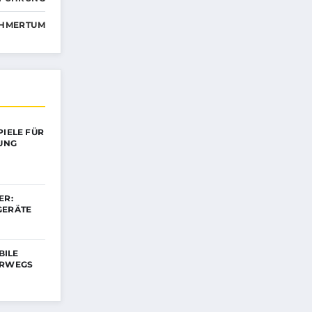
HMERTUM
PIELE FÜR
DUNG
ER:
GERÄTE
BILE
ERWEGS