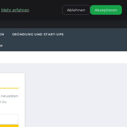
KONTAKT
.
Mehr erfahren
Ablehnen
Akzeptieren
EN
GRÜNDUNG UND START-UPS
UM
e neuesten
h zu