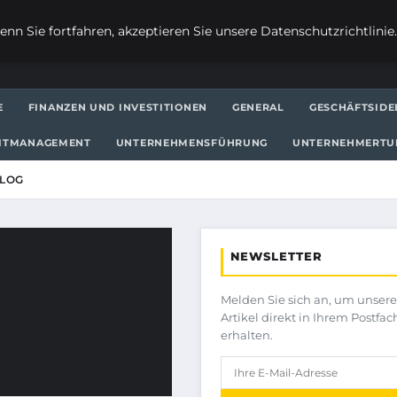
nn Sie fortfahren, akzeptieren Sie unsere Datenschutzrichtlinie
E
FINANZEN UND INVESTITIONEN
GENERAL
GESCHÄFTSIDE
EITMANAGEMENT
UNTERNEHMENSFÜHRUNG
UNTERNEHMERT
LOG
NEWSLETTER
Melden Sie sich an, um unser
Artikel direkt in Ihrem Postfac
erhalten.