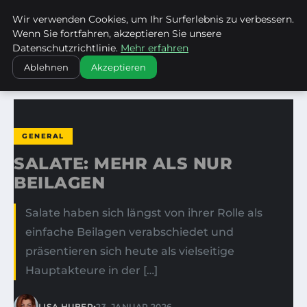
Wir verwenden Cookies, um Ihr Surferlebnis zu verbessern.
KIRCHE ERBACH DONAU
Wenn Sie fortfahren, akzeptieren Sie unsere
Datenschutzrichtlinie.
Mehr erfahren
STARTSEITE
GENERAL
SALATE: MEHR ALS NUR BEILAGEN
Ablehnen
Akzeptieren
GENERAL
SALATE: MEHR ALS NUR
BEILAGEN
Salate haben sich längst von ihrer Rolle als
einfache Beilagen verabschiedet und
präsentieren sich heute als vielseitige
Hauptakteure in der […]
•
LISA HUBER
23. JANUAR 2026