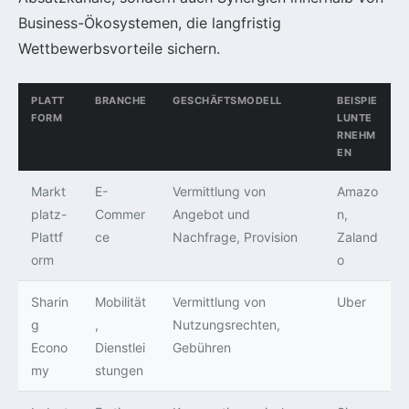
Business-Ökosystemen, die langfristig
Wettbewerbsvorteile sichern.
PLATT
BRANCHE
GESCHÄFTSMODELL
BEISPIE
FORM
LUNTE
RNEHM
EN
Markt
E-
Vermittlung von
Amazo
platz-
Commer
Angebot und
n,
Plattf
ce
Nachfrage, Provision
Zaland
orm
o
Sharin
Mobilität
Vermittlung von
Uber
g
,
Nutzungsrechten,
Econo
Dienstlei
Gebühren
my
stungen