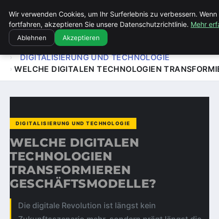
Wir verwenden Cookies, um Ihr Surferlebnis zu verbessern. Wenn 
KIRCHE ERBACH DONAU
fortfahren, akzeptieren Sie unsere Datenschutzrichtlinie.
Mehr erf
Ablehnen
Akzeptieren
STARTSEITE
DIGITALISIERUNG UND TECHNOLOGIE
WELCHE DIGITALEN TECHNOLOGIEN TRANSFORM
DIGITALISIERUNG UND TECHNOLOGIE
WELCHE DIGITALEN
TECHNOLOGIEN
TRANSFORMIEREN
GESCHÄFTSMODELLE?
Die digitale Revolution ist längst kein